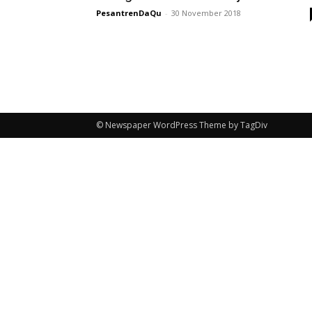
PesantrenDaQu
-
30 November 2018
© Newspaper WordPress Theme by TagDiv