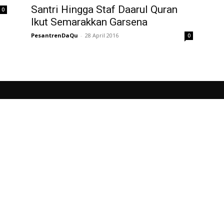
Santri Hingga Staf Daarul Quran
0
Ikut Semarakkan Garsena
PesantrenDaQu
-
28 April 2016
0