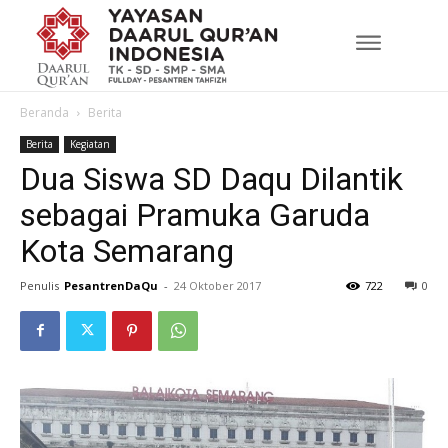
Beranda
Berita
Berita
Kegiatan
Dua Siswa SD Daqu Dilantik
sebagai Pramuka Garuda
Kota Semarang
Penulis
PesantrenDaQu
-
24 Oktober 2017
722
0