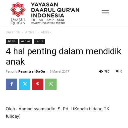
Beranda
Artikel
Akhlak
Artikel
Akhlak
Berita
4 hal penting dalam mendidik
anak
Penulis
PesantrenDaQu
-
6 Maret 2017
780
0
Oleh : Ahmad syamsudin, S. Pd. I (Kepala bidang TK
fullday)