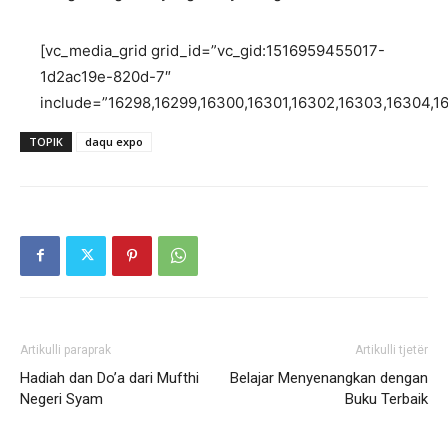
[vc_media_grid grid_id=”vc_gid:1516959455017-
1d2ac19e-820d-7″
include=”16298,16299,16300,16301,16302,16303,16304,16
TOPIK
daqu expo
Artikulli paraprak
Artikulli tjetër
Hadiah dan Do’a dari Mufthi
Belajar Menyenangkan dengan
Negeri Syam
Buku Terbaik