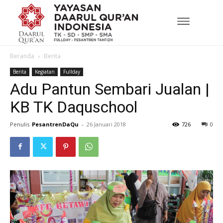
Beranda
Berita
Berita
Kegiatan
Fullday
Adu Pantun Sembari Jualan |
KB TK Daquschool
Penulis
PesantrenDaQu
-
26 Januari 2018
726
0