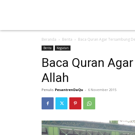
Beranda
Berita
Baca Quran Agar Tersambung De
Berita
Kegiatan
Baca Quran Aga
Allah
Penulis
PesantrenDaQu
-
6 November 2015