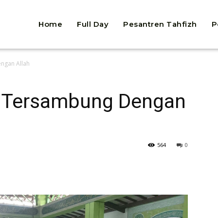
Home
Full Day
Pesantren Tahfizh
P
ngan Allah
r Tersambung Dengan
564
0