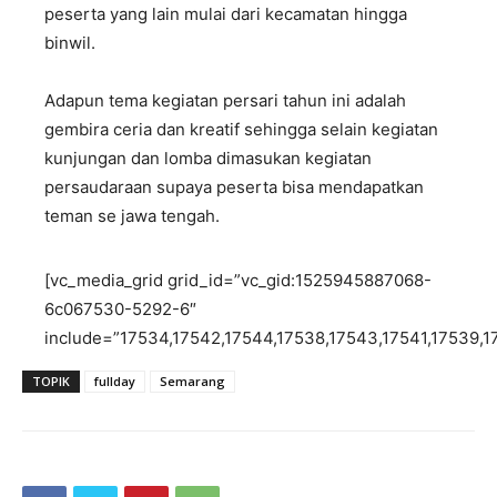
peserta yang lain mulai dari kecamatan hingga
binwil.
Adapun tema kegiatan persari tahun ini adalah
gembira ceria dan kreatif sehingga selain kegiatan
kunjungan dan lomba dimasukan kegiatan
persaudaraan supaya peserta bisa mendapatkan
teman se jawa tengah.
[vc_media_grid grid_id=”vc_gid:1525945887068-
6c067530-5292-6″
include=”17534,17542,17544,17538,17543,17541,17539,1
TOPIK
fullday
Semarang