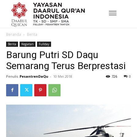
Beranda
Berita
Berita
Kegiatan
Fullday
Barung Putri SD Daqu
Semarang Terus Berprestasi
Penulis
PesantrenDaQu
-
10 Mei 2018
726
0