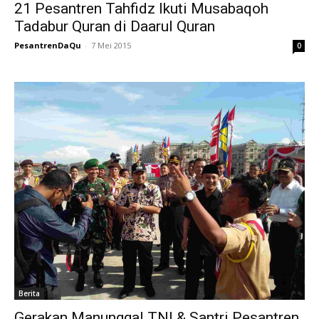
21 Pesantren Tahfidz Ikuti Musabaqoh
Tadabur Quran di Daarul Quran
PesantrenDaQu
-
7 Mei 2015
0
Berita
Gerakan Manunggal TNI & Santri Pesantren