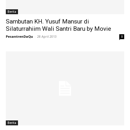
Berita
Sambutan KH. Yusuf Mansur di
Silaturrahiim Wali Santri Baru by Movie
PesantrenDaQu
-
28 April 2013
0
Berita