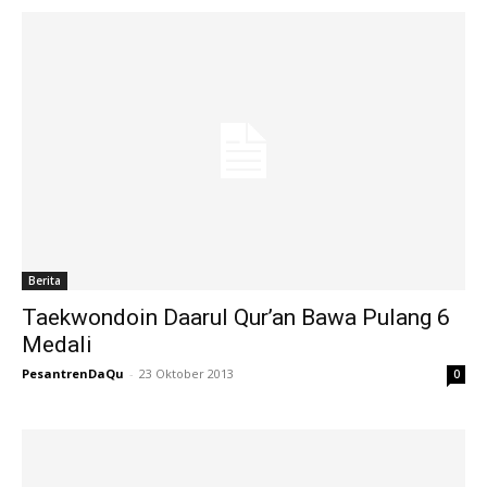
Berita
Taekwondoin Daarul Qur’an Bawa Pulang 6
Medali
PesantrenDaQu
-
23 Oktober 2013
0