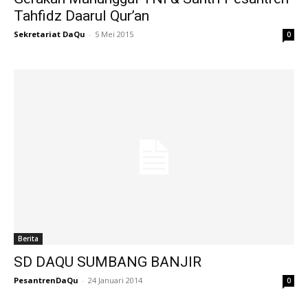
Tahfidz Daarul Qur’an
Sekretariat DaQu
-
5 Mei 2015
0
Berita
SD DAQU SUMBANG BANJIR
PesantrenDaQu
-
24 Januari 2014
0