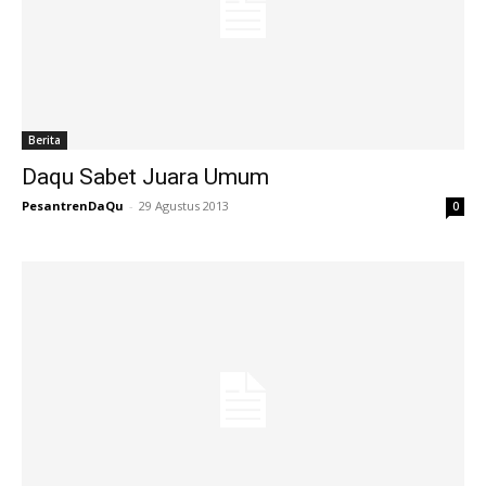
Berita
Daqu Sabet Juara Umum
PesantrenDaQu
-
29 Agustus 2013
0