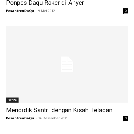
Ponpes Daqu Raker di Anyer
PesantrenDaQu
-
9 Mei 2012
0
Berita
Mendidik Santri dengan Kisah Teladan
PesantrenDaQu
-
16 Desember 2011
0