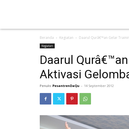
Beranda
Kegiatan
Daarul Qurâ€™an Gelar Traini
Kegiatan
Daarul Qurâ€™an 
Aktivasi Gelomb
Penulis
PesantrenDaQu
-
14 September 2012