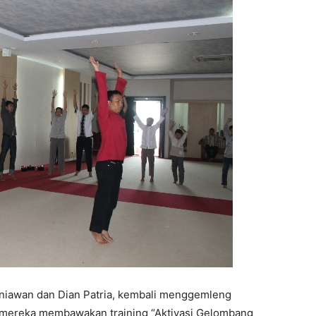
rniawan dan Dian Patria, kembali menggemleng
i mereka membawakan training “Aktivasi Gelombang