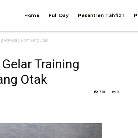
Home
Full Day
Pesantren Tahfizh
P
ng Aktivasi Gelombang Otak
Gelar Training
ang Otak
370
0