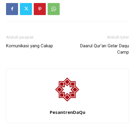
Artikulli paraprak
Artikulli tjetër
Komunikasi yang Cakap
Daarul Qur’an Gelar Daqu
Camp
PesantrenDaQu