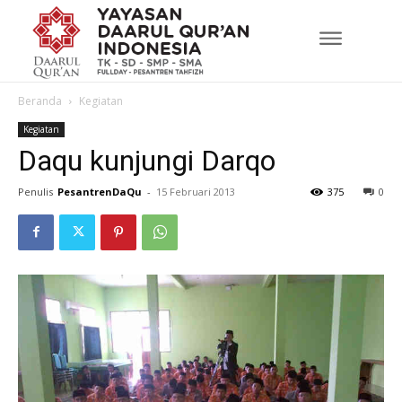
Beranda
Kegiatan
Kegiatan
Daqu kunjungi Darqo
Penulis
PesantrenDaQu
-
15 Februari 2013
375
0