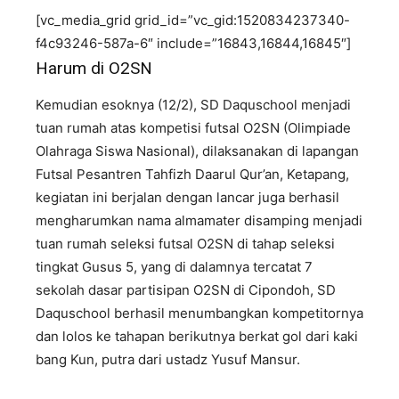
[vc_media_grid grid_id=”vc_gid:1520834237340-
f4c93246-587a-6″ include=”16843,16844,16845″]
Harum di O2SN
Kemudian esoknya (12/2), SD Daquschool menjadi
tuan rumah atas kompetisi futsal O2SN (Olimpiade
Olahraga Siswa Nasional), dilaksanakan di lapangan
Futsal Pesantren Tahfizh Daarul Qur’an, Ketapang,
kegiatan ini berjalan dengan lancar juga berhasil
mengharumkan nama almamater disamping menjadi
tuan rumah seleksi futsal O2SN di tahap seleksi
tingkat Gusus 5, yang di dalamnya tercatat 7
sekolah dasar partisipan O2SN di Cipondoh, SD
Daquschool berhasil menumbangkan kompetitornya
dan lolos ke tahapan berikutnya berkat gol dari kaki
bang Kun, putra dari ustadz Yusuf Mansur.