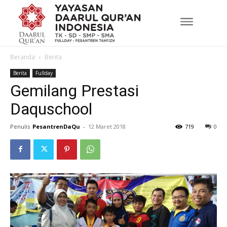
Beranda
Berita
Berita
Fullday
Gemilang Prestasi
Daquschool
Penulis
PesantrenDaQu
-
12 Maret 2018
719
0