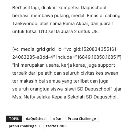
Berhasil lagi, di akhir kompetisi Daquschool
berhasil membawa pulang, medali Emas di cabang
Taekwondo, atas nama Rama Akbar, dan juara 1
untuk futsal U10 serta Juara 2 untuk U8.
[vc_media_grid grid_id=”vc_gid:1520834355161-
24063285-a3dd-4″ include=”16849,16850,16851″]
“ini merupakan usaha, kerja keras, juga support
terbaik dari pelatih dan seluruh civitas kesiswaan,
terimakasih bai semua yang terlibat dan juga
seluruh orangtua siswa-siswi SD Daquschool” ujar
Mss. Netty selaku Kepala Sekolah SD Daquschol.
TOPIK
daQuSchool
o2sn
Prabu Challenge
prabu challenge 3
tzorfas 2018