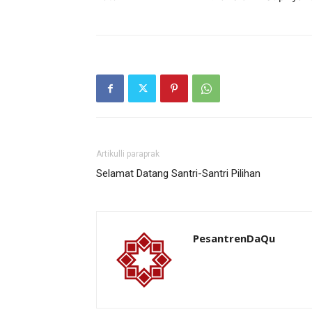
Artikulli paraprak
Selamat Datang Santri-Santri Pilihan
PesantrenDaQu