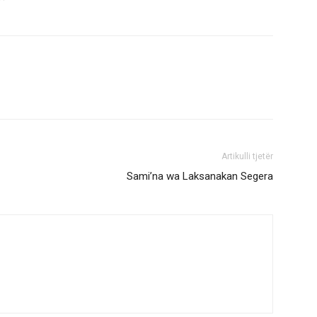
Artikulli tjetër
Sami’na wa Laksanakan Segera