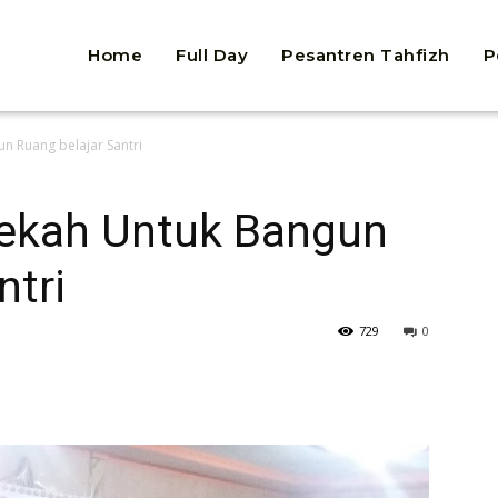
Home
Full Day
Pesantren Tahfizh
P
n Ruang belajar Santri
dekah Untuk Bangun
ntri
729
0