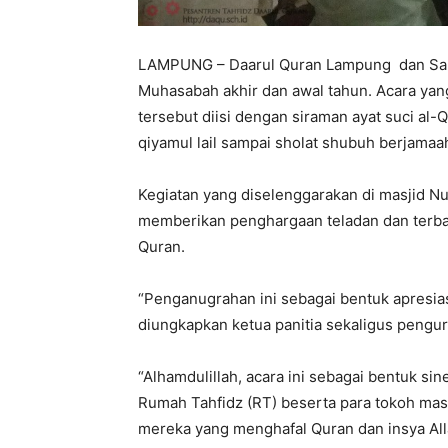
LAMPUNG – Daarul Quran Lampung dan San
Muhasabah akhir dan awal tahun. Acara yan
tersebut diisi dengan siraman ayat suci al-Q
qiyamul lail sampai sholat shubuh berjamaa
Kegiatan yang diselenggarakan di masjid N
memberikan penghargaan teladan dan terbaik
Quran.
“Penganugrahan ini sebagai bentuk apresiasi
diungkapkan ketua panitia sekaligus pengu
“Alhamdulillah, acara ini sebagai bentuk si
Rumah Tahfidz (RT) beserta para tokoh mas
mereka yang menghafal Quran dan insya All