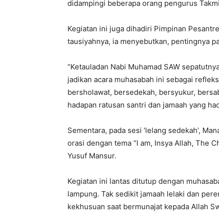
didampingi beberapa orang pengurus Takmir
Kegiatan ini juga dihadiri Pimpinan Pesant
tausiyahnya, ia menyebutkan, pentingnya pa
“Ketauladan Nabi Muhamad SAW sepatutnya 
jadikan acara muhasabah ini sebagai refleks
bersholawat, bersedekah, bersyukur, bersab
hadapan ratusan santri dan jamaah yang had
Sementara, pada sesi ‘lelang sedekah’, Ma
orasi dengan tema “I am, Insya Allah, The Ch
Yusuf Mansur.
Kegiatan ini lantas ditutup dengan muhasab
lampung. Tak sedikit jamaah lelaki dan per
kekhusuan saat bermunajat kepada Allah Sw