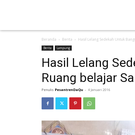
Beranda
Berita
Hasil Lelang Sedekah Untuk Bangu
Berita
Lampung
Hasil Lelang Se
Ruang belajar Sa
Penulis
PesantrenDaQu
-
4 Januari 2016