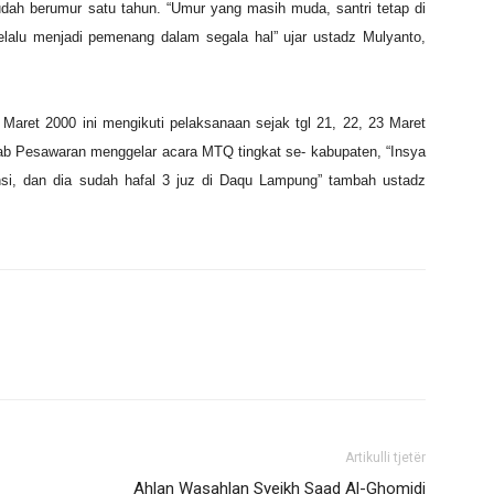
sudah berumur satu tahun. “Umur yang masih muda, santri tetap di
lalu menjadi pemenang dalam segala hal” ujar ustadz Mulyanto,
 Maret 2000 ini mengikuti pelaksanaan sejak tgl 21, 22, 23 Maret
ab Pesawaran menggelar acara MTQ tingkat se- kabupaten, “Insya
insi, dan dia sudah hafal 3 juz di Daqu Lampung” tambah ustadz
Artikulli tjetër
Ahlan Wasahlan Syeikh Saad Al-Ghomidi