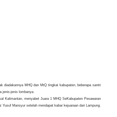
ak diadakannya MHQ dan MtQ tingkat kabupaten, beberapa santri
 jenis-jenis lombanya.
asal Kalimantan, menyabet Juara 1 MHQ SeKabupaten Pesawaran
adz Yusuf Mansyur setelah mendapat kabar kejuaraan dari Lampung.