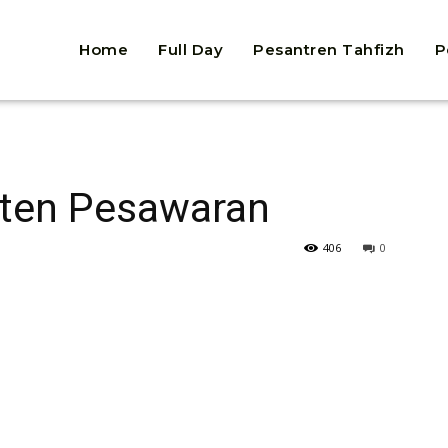
Home
Full Day
Pesantren Tahfizh
P
n
aten Pesawaran
406
0