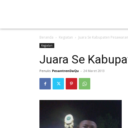
Beranda
Kegiatan
Juara Se Kabupaten Pesawara
Kegiatan
Juara Se Kabup
Penulis
PesantrenDaQu
-
24 Maret 2013