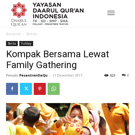
Beranda
Berita
Berita
Fullday
Kompak Bersama Lewat
Family Gathering
Penulis
PesantrenDaQu
-
11 Desember 2017
623
0