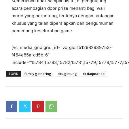
Kemeriahan tidak sampai disitu, di penghujung
acara pembagian door prize menanti bagi wali
murid yang beruntung, tentunya dengan tantangan
khusus yang telah dipersiapkan dan pengumuman
pemenang keseluruhan game.
[vc_media_grid grid_id=”vc_gid:1512982939753-
f464e85a-cd5b-6″
include=”15784,15783,15782,15781,15779,15778,15777,15
TOPIK
family gathering
situ gintung
tk daquschool