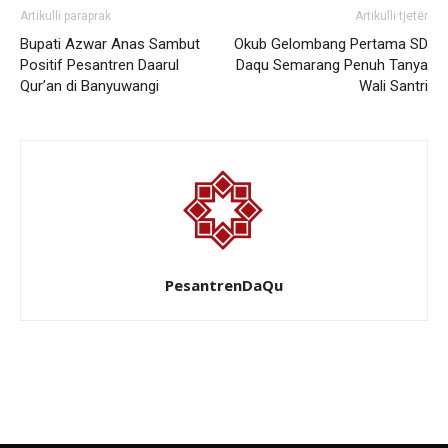
Artikulli paraprak
Artikulli tjetër
Bupati Azwar Anas Sambut
Okub Gelombang Pertama SD
Positif Pesantren Daarul
Daqu Semarang Penuh Tanya
Qur’an di Banyuwangi
Wali Santri
PesantrenDaQu