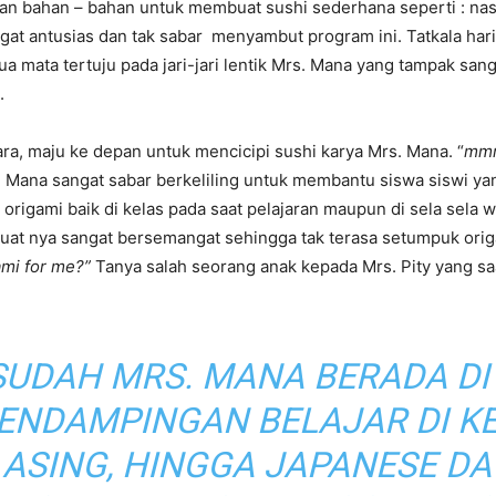
n bahan – bahan untuk membuat sushi sederhana seperti : nasi,
 antusias dan tak sabar menyambut program ini. Tatkala hari 
 mata tertuju pada jari-jari lentik Mrs. Mana yang tampak s
.
ra, maju ke depan untuk mencicipi sushi karya Mrs. Mana. “
mm
. Mana sangat sabar berkeliling untuk membantu siswa siswi ya
rigami baik di kelas pada saat pelajaran maupun di sela sela w
uat nya sangat bersemangat sehingga tak terasa setumpuk ori
ami for me?”
Tanya salah seorang anak kepada Mrs. Pity yang sa
SUDAH MRS. MANA BERADA DI
PENDAMPINGAN BELAJAR DI KE
 ASING, HINGGA
JAPANESE D