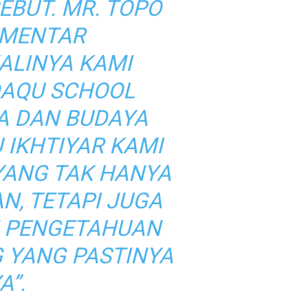
EBUT. MR. TOPO
OMENTAR
KALINYA KAMI
DAQU SCHOOL
A DAN BUDAYA
 IKHTIYAR KAMI
YANG TAK HANYA
N, TETAPI JUGA
 PENGETAHUAN
G YANG PASTINYA
”.