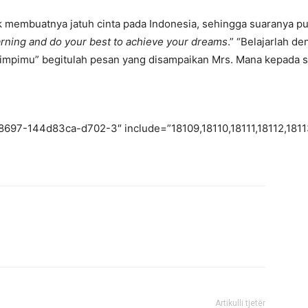
k membuatnya jatuh cinta pada Indonesia, sehingga suaranya p
arning and do your best to achieve your dreams
.” “Belajarlah d
mimpimu” begitulah pesan yang disampaikan Mrs. Mana kepada 
8697-144d83ca-d702-3″ include=”18109,18110,18111,18112,1811
Artikulli tjetër