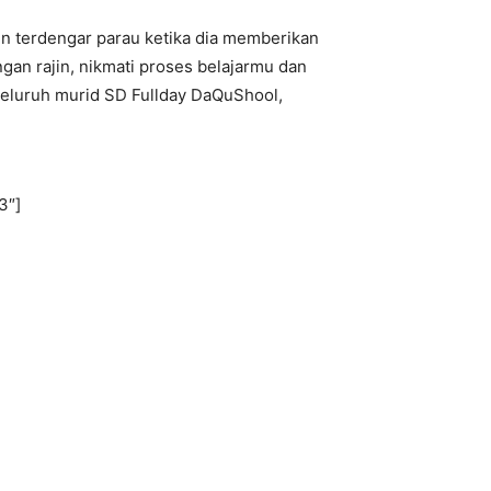
un terdengar parau ketika dia memberikan
engan rajin, nikmati proses belajarmu dan
seluruh murid SD Fullday DaQuShool,
3″]