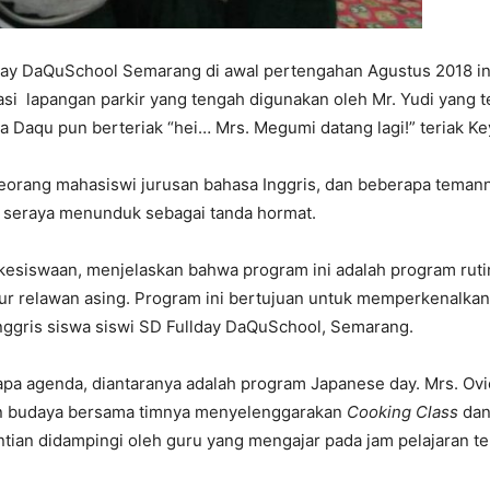
day DaQuSchool Semarang di awal pertengahan Agustus 2018 ini
i lapangan parkir yang tengah digunakan oleh Mr. Yudi yang 
 Daqu pun berteriak “hei… Mrs. Megumi datang lagi!” teriak Key
orang mahasiswi jurusan bahasa Inggris, dan beberapa temann
 seraya menunduk sebagai tanda hormat.
n kesiswaan, menjelaskan bahwa program ini adalah program rutin
ur relawan asing. Program ini bertujuan untuk memperkenalka
nggris siswa siswi SD Fullday DaQuSchool, Semarang.
apa agenda, diantaranya adalah program Japanese day. Mrs. O
an budaya bersama timnya menyelenggarakan
Cooking Class
da
ntian didampingi oleh guru yang mengajar pada jam pelajaran te