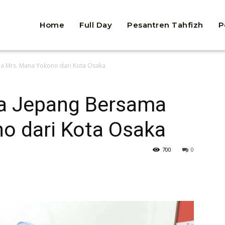
Home
Full Day
Pesantren Tahfizh
P
a Mrs. Mana Yokono dari Kota Osaka
a Jepang Bersama
o dari Kota Osaka
700
0