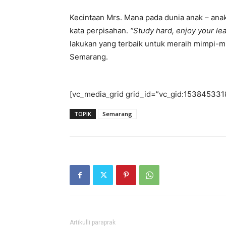
Kecintaan Mrs. Mana pada dunia anak – ana
kata perpisahan.
“Study hard, enjoy your le
lakukan yang terbaik untuk meraih mimpi-
Semarang.
[vc_media_grid grid_id=”vc_gid:153845331
TOPIK
Semarang
Artikulli paraprak