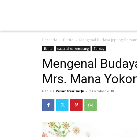
Beranda
Berita
Mengenal Budaya Jepang Bersam
Berita
daqu school semarang
Fullday
Mengenal Buday
Mrs. Mana Yokon
Penulis
PesantrenDaQu
-
2 Oktober 2018