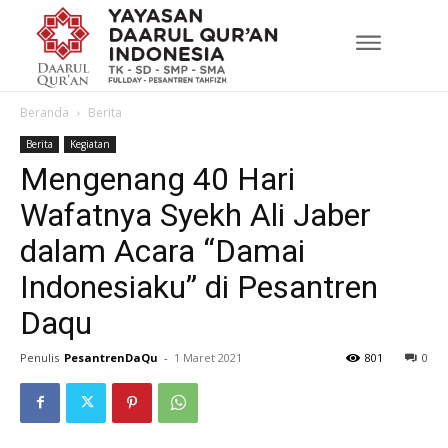
Beranda
Berita
Berita
Kegiatan
Mengenang 40 Hari
Wafatnya Syekh Ali Jaber
dalam Acara “Damai
Indonesiaku” di Pesantren
Daqu
Penulis
PesantrenDaQu
-
1 Maret 2021
801
0