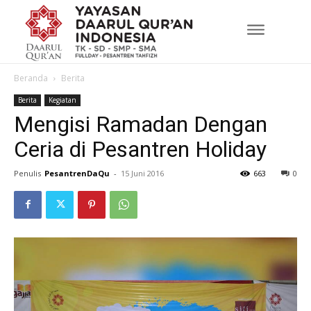
Beranda
Berita
Berita
Kegiatan
Mengisi Ramadan Dengan
Ceria di Pesantren Holiday
Penulis
PesantrenDaQu
-
15 Juni 2016
663
0