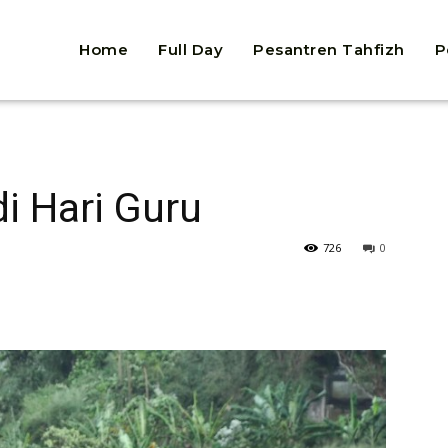
Home
Full Day
Pesantren Tahfizh
P
i Hari Guru
726
0