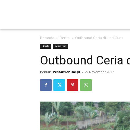
Beranda
Berita
Outbound Ceria di Hari Guru
Berita
Kegiatan
Outbound Ceria d
Penulis
PesantrenDaQu
-
29 November 2017