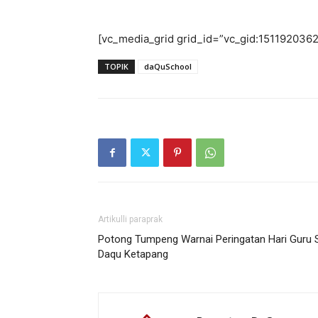
[vc_media_grid grid_id=”vc_gid:15119203
TOPIK
daQuSchool
Artikulli paraprak
Potong Tumpeng Warnai Peringatan Hari Guru 
Daqu Ketapang