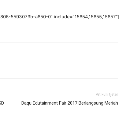
62806-5593079b-a650-0″ include=”15654,15655,15657″]
Artikulli tjetër
SD
Daqu Edutainment Fair 2017 Berlangsung Meriah