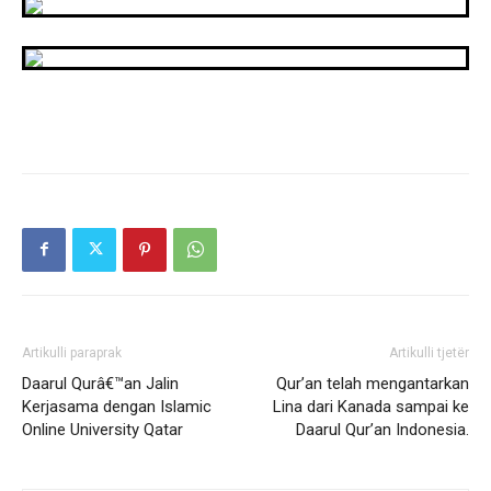
Artikulli paraprak
Artikulli tjetër
Daarul Qurâ€™an Jalin
Qur’an telah mengantarkan
Kerjasama dengan Islamic
Lina dari Kanada sampai ke
Online University Qatar
Daarul Qur’an Indonesia.