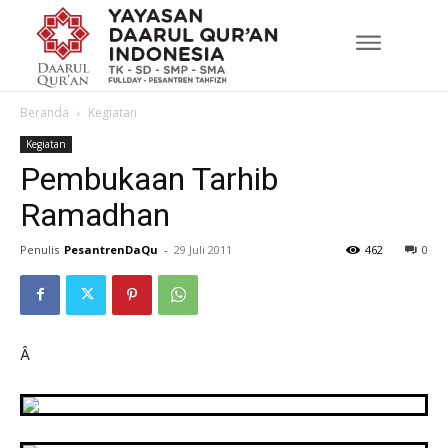
Beranda
Kegiatan
Kegiatan
Pembukaan Tarhib
Ramadhan
Penulis
PesantrenDaQu
-
29 Juli 2011
462
0
Â