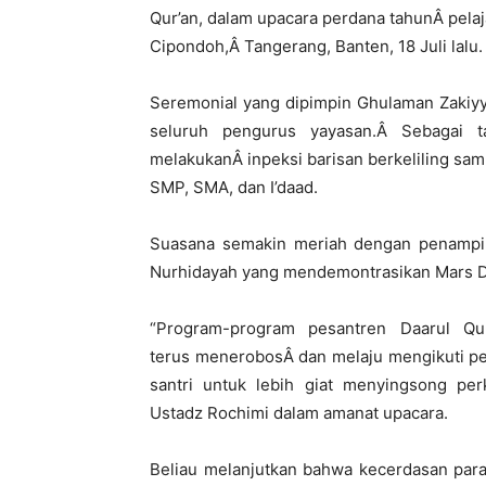
Qur’an, dalam upacara perdana tahunÂ pelaj
Cipondoh,Â Tangerang, Banten, 18 Juli lalu.
Seremonial yang dipimpin Ghulaman Zakiyya,
seluruh pengurus yayasan.Â Sebagai t
melakukanÂ inpeksi barisan berkeliling samb
SMP, SMA, dan I’daad.
Suasana semakin meriah dengan penampil
Nurhidayah yang mendemontrasikan Mars D
“Program-program pesantren Daarul Qu
terus menerobosÂ dan melaju mengikuti pe
santri untuk lebih giat menyingsong per
Ustadz Rochimi dalam amanat upacara.
Beliau melanjutkan bahwa kecerdasan para 