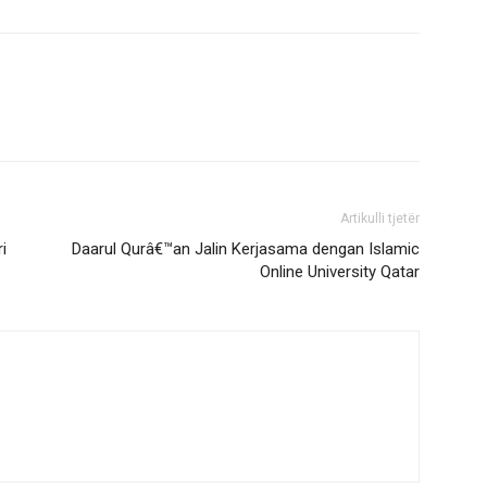
Artikulli tjetër
i
Daarul Qurâ€™an Jalin Kerjasama dengan Islamic
Online University Qatar