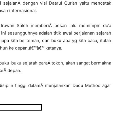
ini sejalanÂ dengan visi Daarul Qur’an yaitu mencetak
an internasional.
 Irawan Saleh memberiÂ pesan lalu memimpin do’a
ni sesungguhnya adalah titik awal perjalanan sejarah
apa kita berteman, dan buku apa yg kita baca, itulah
ahun ke depan,â€™â€™ katanya.
an buku-buku sejarah paraÂ tokoh, akan sangat bermakna
 keÂ depan.
rdisiplin tinggi dalamÂ menjalankan Daqu Method agar