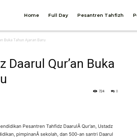
Home
Full Day
Pesantren Tahfizh
P
an Buka Tahun Ajaran Baru
z Daarul Qur’an Buka
ru
724
0
endidikan Pesantren Tahfidz DaarulÂ Qur’an, Ustadz
idikan, pimpinanÂ sekolah, dan 500-an santri Daarul