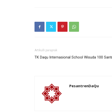
Artikulli paraprak
TK Daqu Internasional School Wisuda 100 Santr
PesantrenDaQu