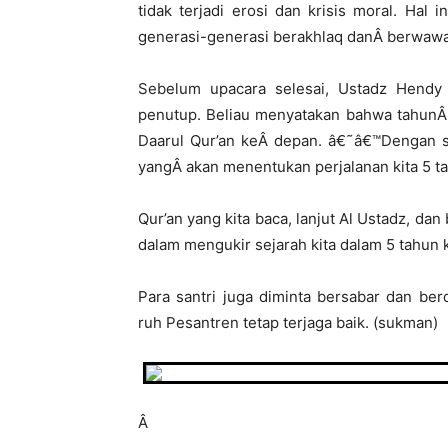
tidak terjadi erosi dan krisis moral. Hal 
generasi-generasi berakhlaq danÂ berwawas
Sebelum upacara selesai, Ustadz Hendy
penutup. Beliau menyatakan bahwa tahunÂ i
Daarul Qur’an keÂ depan. â€˜â€™Dengan si
yangÂ akan menentukan perjalanan kita 5 t
Qur’an yang kita baca, lanjut Al Ustadz, d
dalam mengukir sejarah kita dalam 5 tahun
Para santri juga diminta bersabar dan be
ruh Pesantren tetap terjaga baik. (sukman)
Â