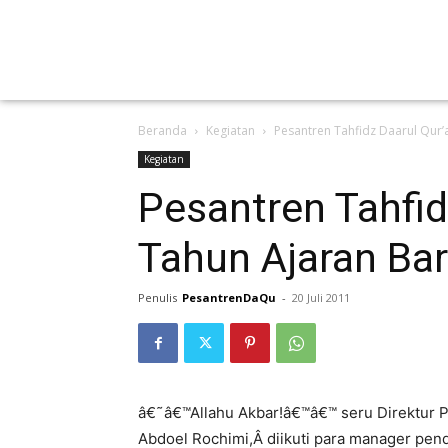
Beranda
Kegiatan
Pesantren Tahfidz Daarul Qur’
Kegiatan
Pesantren Tahfid
Tahun Ajaran Ba
Penulis
PesantrenDaQu
-
20 Juli 2011
â€˜â€™Allahu Akbar!â€™â€™ seru Direktur P
Abdoel Rochimi,Â diikuti para manager pend