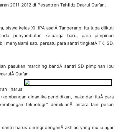
aran 2011-2012 di Pesantren Tahfidz Daarul Qur’an,
 siswa kelas XII IPA asalÂ Tangerang, itu juga diikuti
anda penyambutan keluarga baru, para pimpinan
il menyalami satu persatu para santri tingkatÂ TK, SD,
an pasukan marching bandÂ santri SD pimpinan Ibu
aarulÂ Qur’an.
r’an harus
rkembangan dinamika pendidikan, maka dari ituÂ para
kembangan teknologi,” demikianÂ antara lain pesan
santri harus diiringi denganÂ akhlaq yang mulia agar