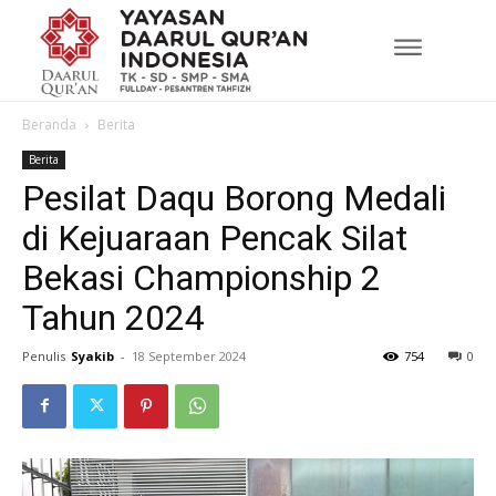
Beranda
Berita
Berita
Pesilat Daqu Borong Medali
di Kejuaraan Pencak Silat
Bekasi Championship 2
Tahun 2024
Penulis
Syakib
-
18 September 2024
754
0