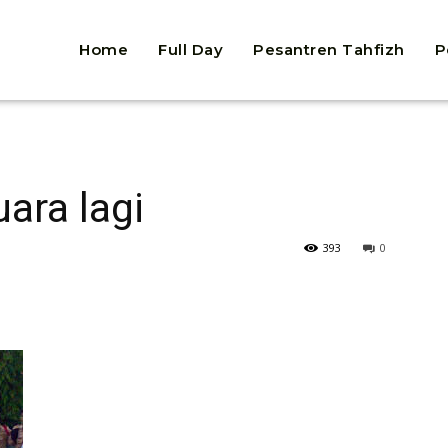
Home
Full Day
Pesantren Tahfizh
P
ara lagi
393
0