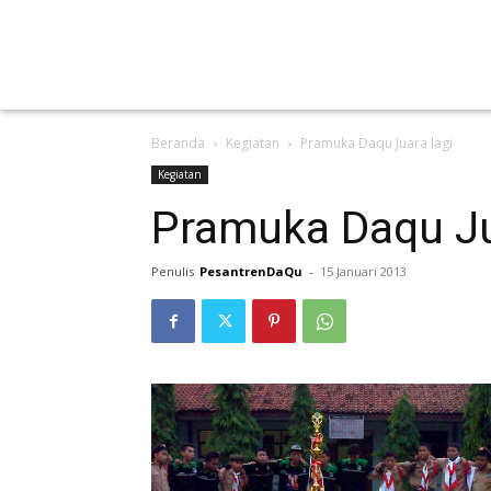
Beranda
Kegiatan
Pramuka Daqu Juara lagi
Kegiatan
Pramuka Daqu Ju
Penulis
PesantrenDaQu
-
15 Januari 2013