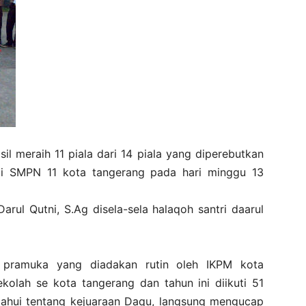
asil meraih 11 piala dari 14 piala yang diperebutkan
i SMPN 11 kota tangerang pada hari minggu 13
rul Qutni, S.Ag disela-sela halaqoh santri daarul
 pramuka yang diadakan rutin oleh IKPM kota
kolah se kota tangerang dan tahun ini diikuti 51
tahui tentang kejuaraan Daqu, langsung mengucap