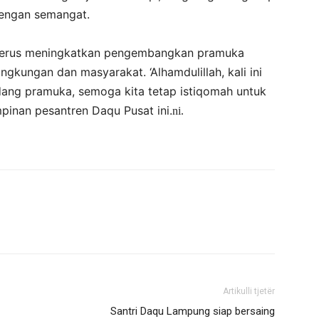
 dengan semangat.
 terus meningkatkan pengembangkan pramuka
 lingkungan dan masyarakat. ‘Alhamdulillah, kali ini
idang pramuka, semoga kita tetap istiqomah untuk
mpinan pesantren Daqu Pusat ini.
ni.
Artikulli tjetër
Santri Daqu Lampung siap bersaing