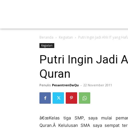
Beranda
Kegiatan
Putri Ingin Jadi Ahli IT yang Ha
Kegiatan
Putri Ingin Jadi A
Quran
Penulis
PesantrenDaQu
-
22 November 2011
â€œKelas tiga SMP, saya mulai pema
Quran.Â Kelulusan SMA saya sempat ter