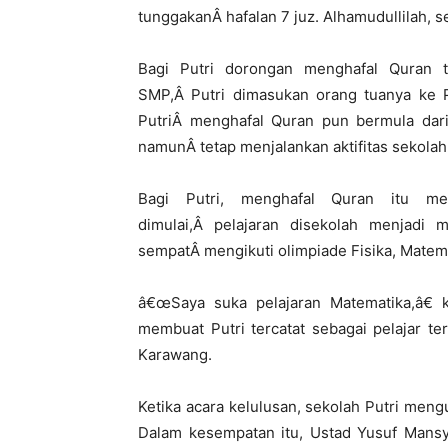
tunggakanÂ hafalan 7 juz. Alhamudullilah, se
Bagi Putri dorongan menghafal Quran t
SMP,Â Putri dimasukan orang tuanya ke 
PutriÂ menghafal Quran pun bermula dari 
namunÂ tetap menjalankan aktifitas sekola
Bagi Putri, menghafal Quran itu me
dimulai,Â pelajaran disekolah menjadi 
sempatÂ mengikuti olimpiade Fisika, Matema
â€œSaya suka pelajaran Matematika,â€ k
membuat Putri tercatat sebagai pelajar t
Karawang.
Ketika acara kelulusan, sekolah Putri me
Dalam kesempatan itu, Ustad Yusuf Mans