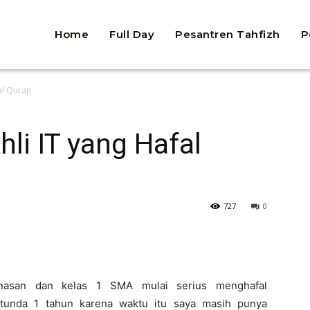
Home
Full Day
Pesantren Tahfizh
P
fal Quran
hli IT yang Hafal
727
0
nasan dan kelas 1 SMA mulai serius menghafal
tunda 1 tahun karena waktu itu saya masih punya