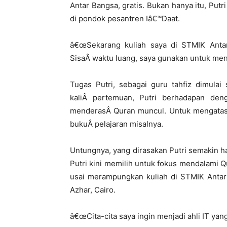
Antar Bangsa, gratis. Bukan hanya itu, Put
di pondok pesantren Iâ€™Daat.
â€œSekarang kuliah saya di STMIK Antar
SisaÂ waktu luang, saya gunakan untuk menga
Tugas Putri, sebagai guru tahfiz dimulai
kaliÂ pertemuan, Putri berhadapan den
menderasÂ Quran muncul. Untuk mengatasi 
bukuÂ pelajaran misalnya.
Untungnya, yang dirasakan Putri semakin har
Putri kini memilih untuk fokus mendalami 
usai merampungkan kuliah di STMIK Antar 
Azhar, Cairo.
â€œCita-cita saya ingin menjadi ahli IT yang 