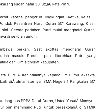
karang sudah hafal 30 juz,â€ kata Putri.
erbit karena pengaruh lingkungan. Ketika kelas 3
Pondok Pesantren Nurul Quran â€“ Karawang. Kisah
sini. Secara perlahan Putri mulai menghafal Quran,
hnya di sekolah umum.
mbawa berkah. Saat aktiftas menghafal Quran
mudah masuk. Prestasi pun ditorehkan Putri, yang
tika dan Kimia tingkat kabupaten.
ata Putri.Â Kecintaannya kepada ilmu-ilmu eksakta,
erbaik diÂ almamaternya, SMA Negeri 1 Pangkalan â€“
ngundang bos PPPA Darul Quran, Ustad YusufÂ Mansyur.
yur pun meminang Putri untuk bersekolahÂ di STMIK