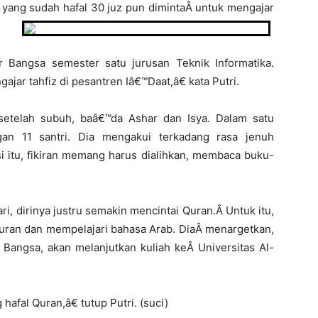
ri yang sudah hafal 30 juz pun dimintaÂ untuk mengajar
 Bangsa semester satu jurusan Teknik Informatika.
jar tahfiz di pesantren Iâ€™Daat,â€ kata Putri.
 setelah subuh, baâ€™da Ashar dan Isya. Dalam satu
gan 11 santri. Dia mengakui terkadang rasa jenuh
itu, fikiran memang harus dialihkan, membaca buku-
i, dirinya justru semakin mencintai Quran.Â Untuk itu,
Quran dan mempelajari bahasa Arab. DiaÂ menargetkan,
Bangsa, akan melanjutkan kuliah keÂ Universitas Al-
hafal Quran,â€ tutup Putri. (suci)