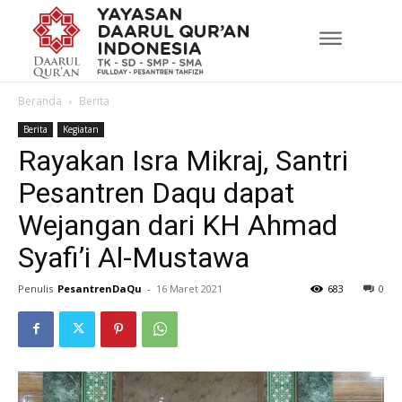
Beranda
Berita
Berita
Kegiatan
Rayakan Isra Mikraj, Santri
Pesantren Daqu dapat
Wejangan dari KH Ahmad
Syafi’i Al-Mustawa
Penulis
PesantrenDaQu
-
16 Maret 2021
683
0