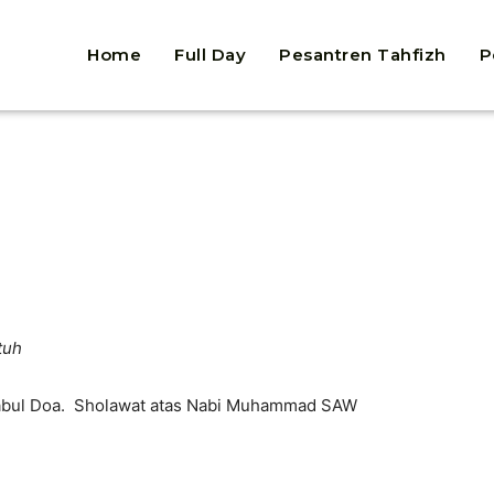
Home
Full Day
Pesantren Tahfizh
P
tuh
gabul Doa. Sholawat atas Nabi Muhammad SAW