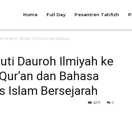
Home
Full Day
Pesantren Tahfizh
P
ah ke Mesir: Belajar Al-Qur’an dan Bahasa...
kuti Dauroh Ilmiyah ke
l-Qur’an dan Bahasa
s Islam Bersejarah
2271
0