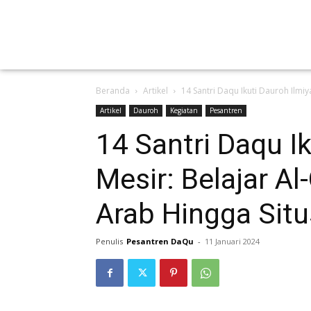
Beranda
Artikel
14 Santri Daqu Ikuti Dauroh Ilmiy
Artikel
Dauroh
Kegiatan
Pesantren
14 Santri Daqu I
Mesir: Belajar A
Arab Hingga Situ
Penulis
Pesantren DaQu
-
11 Januari 2024