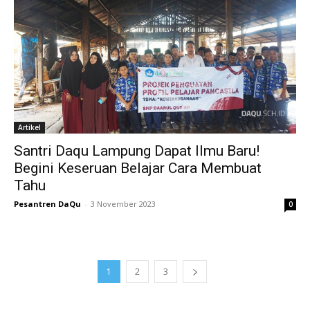
Artikel
Santri Daqu Lampung Dapat Ilmu Baru!
Begini Keseruan Belajar Cara Membuat
Tahu
Pesantren DaQu
-
3 November 2023
0
1
2
3