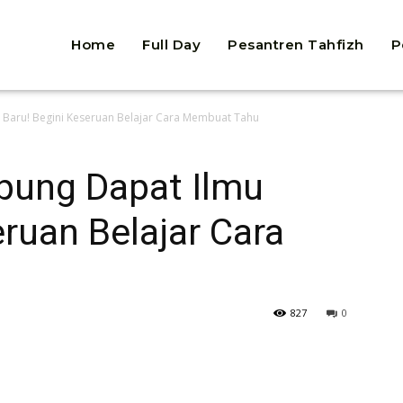
Home
Full Day
Pesantren Tahfizh
P
 Baru! Begini Keseruan Belajar Cara Membuat Tahu
pung Dapat Ilmu
eruan Belajar Cara
827
0