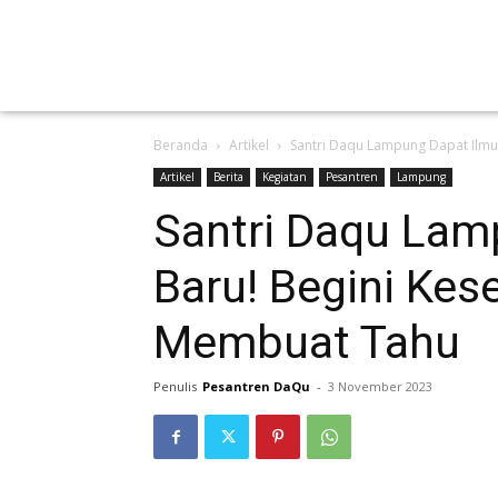
Beranda
Artikel
Santri Daqu Lampung Dapat Ilmu
Artikel
Berita
Kegiatan
Pesantren
Lampung
Santri Daqu Lam
Baru! Begini Kes
Membuat Tahu
Penulis
Pesantren DaQu
-
3 November 2023