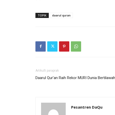
TOPIK
daarul quran
Artikulli paraprak
Daarul Qur’an Raih Rekor MURI Dunia Bertilawa
Pesantren DaQu