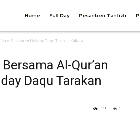
Home
Full Day
Pesantren Tahfizh
P
’an di Pesantren Holiday Daqu Tarakan Kaltara
 Bersama Al-Qur’an
iday Daqu Tarakan
1118
0