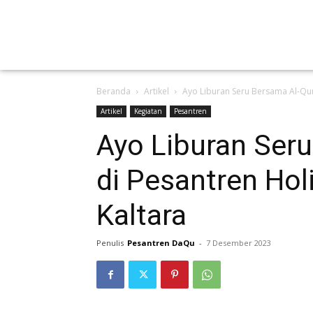
Beranda
Artikel
Ayo Liburan Seru Bersama Al-Qur
Artikel
Kegiatan
Pesantren
Ayo Liburan Seru
di Pesantren Hol
Kaltara
Penulis
Pesantren DaQu
-
7 Desember 2023