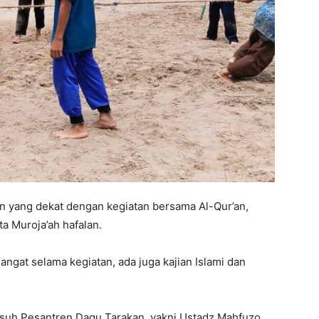
n yang dekat dengan kegiatan bersama Al-Qur’an,
rta Muroja’ah hafalan.
angat selama kegiatan, ada juga kajian Islami dan
asuh Pesantren Daqu Tarakan, yakni Ustadz Mahfuzo