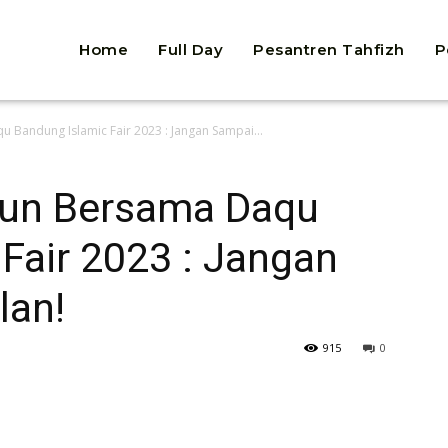
Home
Full Day
Pesantren Tahfizh
P
 Bandung Islamic Fair 2023 : Jangan Sampai...
hun Bersama Daqu
Fair 2023 : Jangan
lan!
915
0