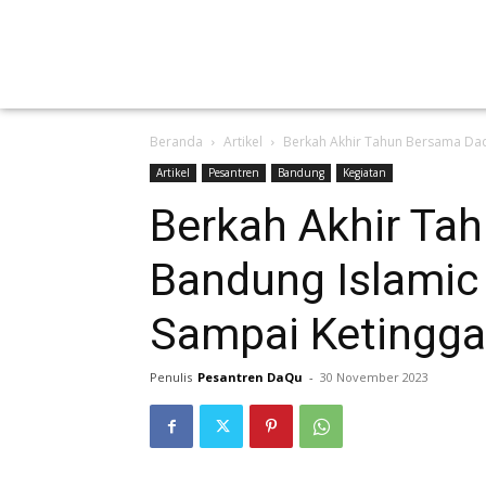
Beranda
Artikel
Berkah Akhir Tahun Bersama Daqu
Artikel
Pesantren
Bandung
Kegiatan
Berkah Akhir Ta
Bandung Islamic 
Sampai Ketingga
Penulis
Pesantren DaQu
-
30 November 2023