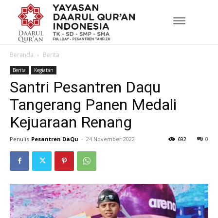
Beranda
Berita
Berita
Kegiatan
Santri Pesantren Daqu
Tangerang Panen Medali
Kejuaraan Renang
Penulis
Pesantren DaQu
-
24 November 2022
692
0