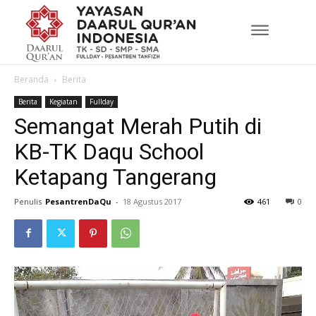
Beranda
Berita
Berita
Kegiatan
Fullday
Semangat Merah Putih di
KB-TK Daqu School
Ketapang Tangerang
Penulis
PesantrenDaQu
-
18 Agustus 2017
461
0