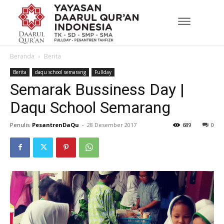
Beranda
Berita
Berita
daqu school semarang
Fullday
Semarak Bussiness Day |
Daqu School Semarang
Penulis
PesantrenDaQu
-
28 Desember 2017
689
0