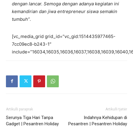
dengan lancar. Semoga dengan adanya kegiatan ini
kemandirian dan jiwa entrepreneur siswa semakin
tumbuh”
.
[vc_media_grid grid_id=”vc_gid:1514435977465-
7cc09ec8-b243-1″
include=”16034,16035,16036,16037,16038,16039,16040,1
Artikulli paraprak
Artikulli tjetër
Serunya Tiga Hari Tanpa
Indahnya Kehidupan di
Gadget | Pesantren Holiday
Pesantren | Pesantren Holiday