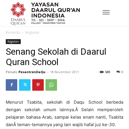
Beranda
Kegiatan
Kegiatan
Senang Sekolah di Daarul
Quran School
Penulis
PesantrenDaQu
-
18 November 2011
688
0
Menurut Tsabita, sekolah di Daqu School berbeda
dengan sekolah umum lainnya.Â Selain memperoleh
pelajaran bahasa Arab, sampai kelas enam nanti, Tsabita
danÂ teman-temannya yang lain wajib hafal juz ke-30.