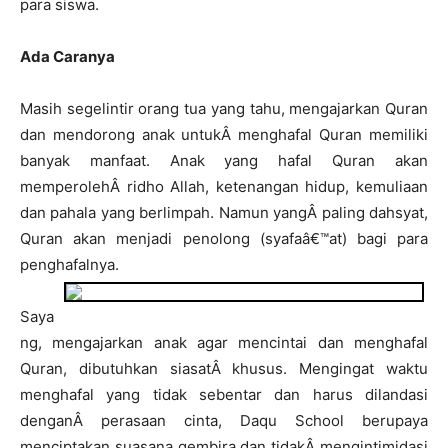
para siswa.
Ada Caranya
Masih segelintir orang tua yang tahu, mengajarkan Quran
dan mendorong anak untukÂ menghafal Quran memiliki
banyak manfaat. Anak yang hafal Quran akan
memperolehÂ ridho Allah, ketenangan hidup, kemuliaan
dan pahala yang berlimpah. Namun yangÂ paling dahsyat,
Quran akan menjadi penolong (syafaâ€™at) bagi para
penghafalnya.
Saya
ng, mengajarkan anak agar mencintai dan menghafal
Quran, dibutuhkan siasatÂ khusus. Mengingat waktu
menghafal yang tidak sebentar dan harus dilandasi
denganÂ perasaan cinta, Daqu School berupaya
menciptakan suasana gembira dan tidakÂ mengintimidasi