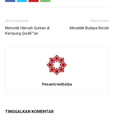
Artikulli paraprak
Artikulli tjetër
Memetik Hikmah Qurban di
Mendidik Budaya Bersih
Kampung Qurâ€™an
PesantrenDaQu
TINGGALKAN KOMENTAR