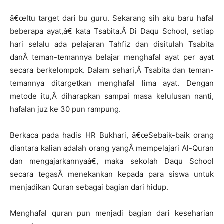
â€œItu target dari bu guru. Sekarang sih aku baru hafal
beberapa ayat,â€ kata Tsabita.Â Di Daqu School, setiap
hari selalu ada pelajaran Tahfiz dan disitulah Tsabita
danÂ teman-temannya belajar menghafal ayat per ayat
secara berkelompok. Dalam sehari,Â Tsabita dan teman-
temannya ditargetkan menghafal lima ayat. Dengan
metode itu,Â diharapkan sampai masa kelulusan nanti,
hafalan juz ke 30 pun rampung.
Berkaca pada hadis HR Bukhari, â€œSebaik-baik orang
diantara kalian adalah orang yangÂ mempelajari Al-Quran
dan mengajarkannyaâ€, maka sekolah Daqu School
secara tegasÂ menekankan kepada para siswa untuk
menjadikan Quran sebagai bagian dari hidup.
Menghafal quran pun menjadi bagian dari keseharian