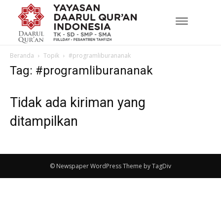
Beranda
Topik
#programliburananak
Tag: #programliburananak
Tidak ada kiriman yang
ditampilkan
© Newspaper WordPress Theme by TagDiv