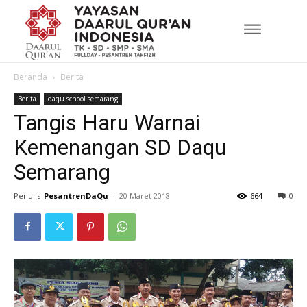
Beranda
Berita
Berita
daqu school semarang
Tangis Haru Warnai
Kemenangan SD Daqu
Semarang
Penulis
PesantrenDaQu
-
20 Maret 2018
664
0