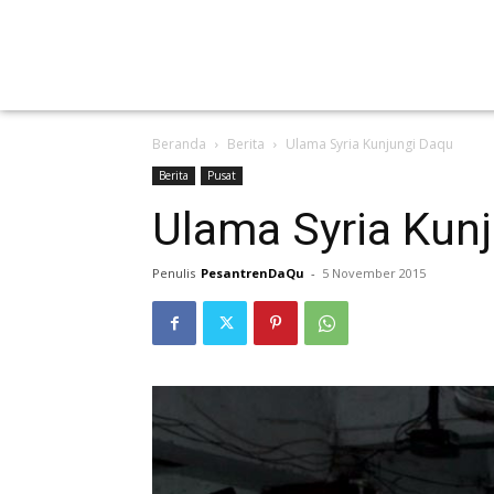
Beranda
Berita
Ulama Syria Kunjungi Daqu
Berita
Pusat
Ulama Syria Kun
Penulis
PesantrenDaQu
-
5 November 2015