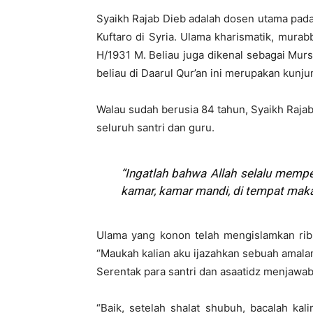
Syaikh Rajab Dieb adalah dosen utama pad
Kuftaro di Syria. Ulama kharismatik, murab
H/1931 M. Beliau juga dikenal sebagai Mur
beliau di Daarul Qur’an ini merupakan kunj
Walau sudah berusia 84 tahun, Syaikh Raja
seluruh santri dan guru.
“Ingatlah bahwa Allah selalu mempe
kamar, kamar mandi, di tempat makan,
Ulama yang konon telah mengislamkan ribu
“Maukah kalian aku ijazahkan sebuah amal
Serentak para santri dan asaatidz menjawab
“Baik, setelah shalat shubuh, bacalah kalim