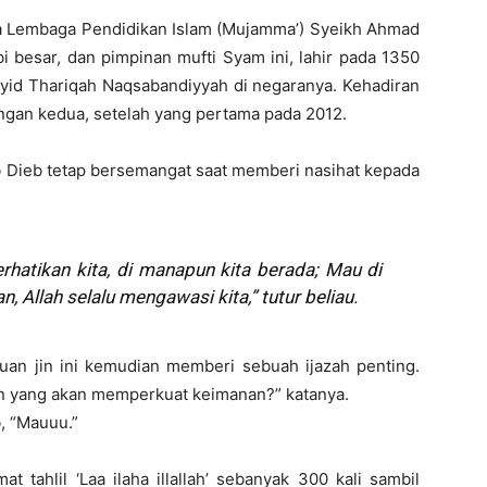
a Lembaga Pendidikan Islam (Mujamma’) Syeikh Ahmad
bi besar, dan pimpinan mufti Syam ini, lahir pada 1350
syid Thariqah Naqsabandiyyah di negaranya. Kehadiran
ungan kedua, setelah yang pertama pada 2012.
b Dieb tetap bersemangat saat memberi nasihat kepada
rhatikan kita, di manapun kita berada; Mau di
 Allah selalu mengawasi kita,” tutur beliau.
an jin ini kemudian memberi sebuah ijazah penting.
an yang akan memperkuat keimanan?” katanya.
, “Mauuu.”
at tahlil ‘Laa ilaha illallah’ sebanyak 300 kali sambil