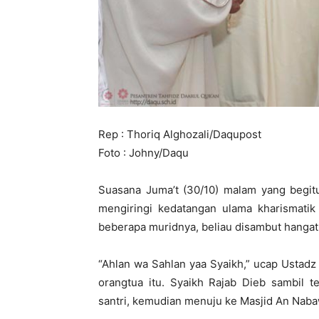
Rep : Thoriq Alghozali/Daqupost
Foto : Johny/Daqu
Suasana Juma’t (30/10) malam yang begitu
mengiringi kedatangan ulama kharismatik 
beberapa muridnya, beliau disambut hangat
“Ahlan wa Sahlan yaa Syaikh,” ucap Ustad
orangtua itu. Syaikh Rajab Dieb sambil
santri, kemudian menuju ke Masjid An Nabaw