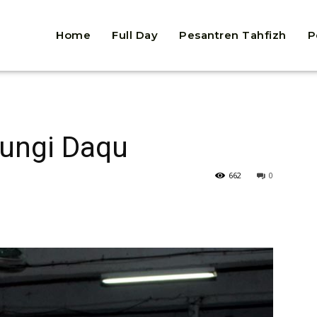
Home
Full Day
Pesantren Tahfizh
P
jungi Daqu
662
0