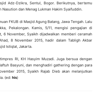
jid Adz-Dzikra, Sentul, Bogor. Berikutnya, bertemu
n Nasution dan Menag Lukman Hakim Syaifuddin.
emuan FKUB di Masjid Agung Batang, Jawa Tengah. Lalu
ka, Pekalongan. Kamis, 5/11, mengisi pengajian di
t, 6 November, Syaikh dijadwalkan memberi ceramah
had, 8 November 2015, hadir dalam Tabligh Akbar
d Istiqlal, Jakarta.
timpres RI, KH Hasyim Muzadi. Juga bersua dengan
aftuh Basyuni, dan menghadiri gathering dengan para
November 2015, Syaikh Rajab Dieb akan melanjutkan
a. (ed:
his
)