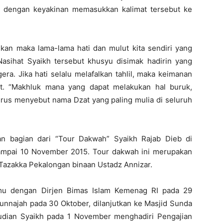
i dengan keyakinan memasukkan kalimat tersebut ke
kukan maka lama-lama hati dan mulut kita sendiri yang
asihat Syaikh tersebut khusyu disimak hadirin yang
a. Jika hati selalu melafalkan tahlil, maka keimanan
at. “Makhluk mana yang dapat melakukan hal buruk,
terus menyebut nama Dzat yang paling mulia di seluruh
an bagian dari “Tour Dakwah” Syaikh Rajab Dieb di
ampai 10 November 2015. Tour dakwah ini merupakan
Tazakka Pekalongan binaan Ustadz Annizar.
emu dengan Dirjen Bimas Islam Kemenag RI pada 29
unnajah pada 30 Oktober, dilanjutkan ke Masjid Sunda
udian Syaikh pada 1 November menghadiri Pengajian