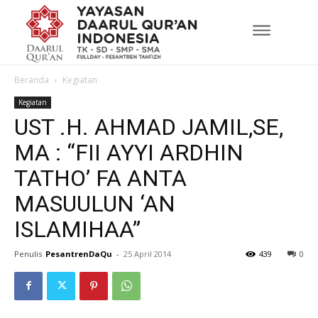
Beranda
Kegiatan
Kegiatan
UST .H. AHMAD JAMIL,SE,
MA : “FII AYYI ARDHIN
TATHO’ FA ANTA
MASUULUN ‘AN
ISLAMIHAA”
Penulis
PesantrenDaQu
-
25 April 2014
439
0