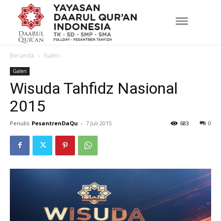
Beranda
Galeri
Galeri
Wisuda Tahfidz Nasional
2015
Penulis
PesantrenDaQu
-
7 Juli 2015
683
0