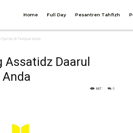
Home
Full Day
Pesantren Tahfizh
P
ul Qur’an di Tempat Anda
g Assatidz Daarul
t Anda
667
0