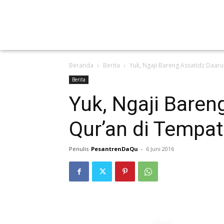
Beranda
Berita
Yuk, Ngaji Bareng Assatidz Daar
Berita
Yuk, Ngaji Baren
Qur’an di Tempa
Penulis
PesantrenDaQu
-
6 Juni 2016