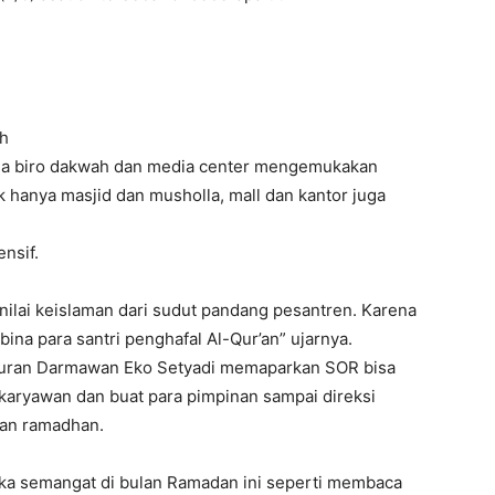
eh
ala biro dakwah dan media center mengemukakan
k hanya masjid dan musholla, mall dan kantor juga
nsif.
nilai keislaman dari sudut pandang pesantren. Karena
ina para santri penghafal Al-Qur’an” ujarnya.
l Quran Darmawan Eko Setyadi memaparkan SOR bisa
aryawan dan buat para pimpinan sampai direksi
an ramadhan.
a semangat di bulan Ramadan ini seperti membaca