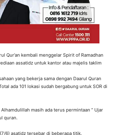
ul Qur’an kembali menggelar Spirit of Ramadhan
diaan assatidz untuk kantor atau majelis taklim
sahaan yang bekerja sama dengan Daarul Quran
 Total ada 101 lokasi sudah bergabung untuk SOR di
lhamdulillah masih ada terus permintaan ” Ujar
ul quran.
/6) asatidz tersebar di beberapa titik.