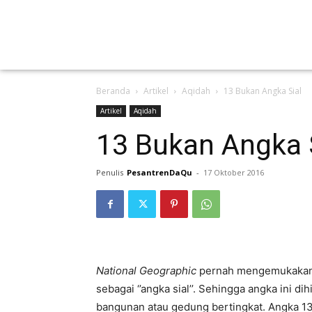
Beranda
Artikel
Aqidah
13 Bukan Angka Sial
Artikel
Aqidah
13 Bukan Angka 
Penulis
PesantrenDaQu
-
17 Oktober 2016
National Geographic
pernah mengemukakan, 
sebagai ‘’angka sial’’. Sehingga angka ini d
bangunan atau gedung bertingkat. Angka 13