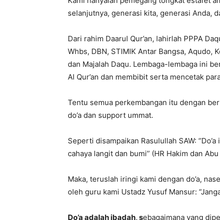
Kami hanyalah pemegang tongkat estafet a
selanjutnya, generasi kita, generasi Anda, 
Dari rahim Daarul Qur’an, lahirlah PPPA Daq
Whbs, DBN, STIMIK Antar Bangsa, Aqudo, K
dan Majalah Daqu. Lembaga-lembaga ini be
Al Qur’an dan membibit serta mencetak para
Tentu semua perkembangan itu dengan berba
do’a dan support ummat.
Seperti disampaikan Rasulullah SAW: ‘’Do’a
cahaya langit dan bumi’’ (HR Hakim dan Abu Y
Maka, teruslah iringi kami dengan do’a, naseh
oleh guru kami Ustadz Yusuf Mansur: “Jangan
Do’a
adalah ibadah, s
ebagaimana yang dipe