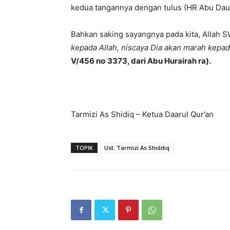
kedua tangannya dengan tulus (HR Abu Daud 
Bahkan saking sayangnya pada kita, Alla
kepada Allah, niscaya Dia akan marah kepa
V/456 no
3373, dari Abu Hurairah ra
).
Tarmizi As Shidiq – Ketua Daarul Qur’an
TOPIK
Ust. Tarmizi As Shiddiq