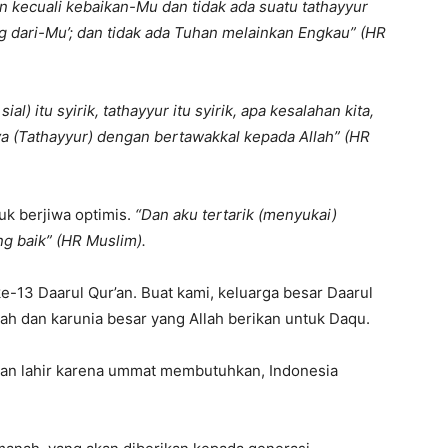
an kecuali kebaikan-Mu dan tidak ada suatu tathayyur
ng dari-Mu’; dan tidak ada Tuhan melainkan Engkau”
(HR
al) itu syirik, tathayyur itu syirik, apa kesalahan kita,
ya (Tathayyur) dengan bertawakkal kepada Allah”
(HR
uk berjiwa optimis.
“Dan aku tertarik (menyukai)
ng baik”
(HR Muslim).
ke-13 Daarul Qur’an. Buat kami, keluarga besar Daarul
grah dan karunia besar yang Allah berikan untuk Daqu.
dan lahir karena ummat membutuhkan, Indonesia