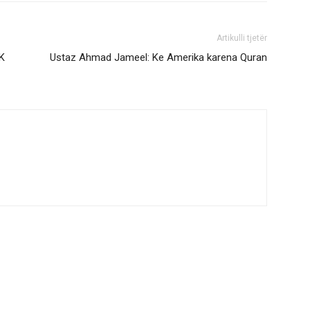
Artikulli tjetër
K
Ustaz Ahmad Jameel: Ke Amerika karena Quran