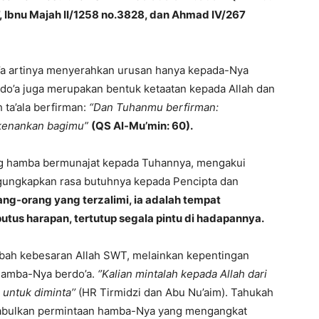
, Ibnu Majah II/1258 no.3828, dan Ahmad IV/267
a artinya menyerahkan urusan hanya kepada-Nya
do’a juga merupakan bentuk ketaatan kepada Allah dan
ta’ala berfirman:
“Dan Tuhanmu berfirman:
rkenankan bagimu”
(QS Al-Mu’min: 60).
ang hamba bermunajat kepada Tuhannya, mengakui
gungkapkan rasa butuhnya kepada Pencipta dan
ang-orang yang terzalimi, ia adalah tempat
utus harapan, tertutup segala pintu di hadapannya.
mbah kebesaran Allah SWT, melainkan kepentingan
 hamba-Nya berdo’a.
‘’Kalian mintalah kepada Allah dari
untuk diminta’’
(HR Tirmidzi dan Abu Nu’aim). Tahukah
gabulkan permintaan hamba-Nya yang mengangkat