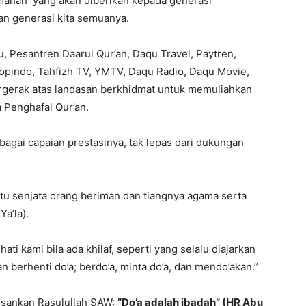
manah yang akan diberikan kepada generasi
dan generasi kita semuanya.
u, Pesantren Daarul Qur’an, Daqu Travel, Paytren,
opindo, Tahfizh TV, YMTV, Daqu Radio, Daqu Movie,
rgerak atas landasan berkhidmat untuk memuliahkan
 Penghafal Qur’an.
gai capaian prestasinya, tak lepas dari dukungan
 itu senjata orang beriman dan tiangnya agama serta
a’la).
ati kami bila ada khilaf, seperti yang selalu diajarkan
 berhenti do’a; berdo’a, minta do’a, dan mendo’akan.’’
sankan Rasulullah SAW:
”
Do’a adalah ibadah
”
(HR Abu