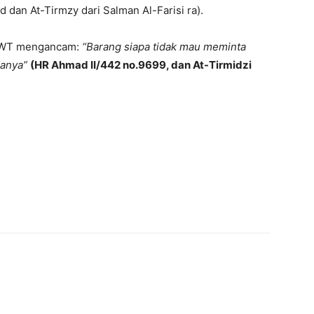
dan At-Tirmzy dari Salman Al-Farisi ra).
h SWT mengancam:
“Barang siapa tidak mau meminta
danya”
(HR
Ahmad II/442 no.9699, dan At-Tirmidzi