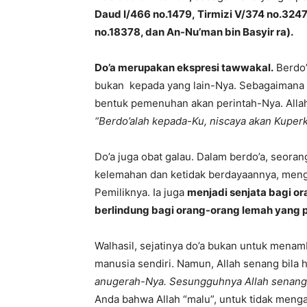
Daud I/466 no.1479,
Tirmizi V/374 no.3247
no.18378, dan An-Nu’man bin Basyir ra).
Do’a merupakan ekspresi tawwakal.
Berdo’
bukan kepada yang lain-Nya. Sebagaimana 
bentuk pemenuhan akan perintah-Nya. Allah 
“Berdo’alah kepada-Ku, niscaya akan Kupe
Do’a juga obat galau. Dalam berdo’a, seor
kelemahan dan ketidak berdayaannya, men
Pemiliknya. Ia juga
menjadi senjata bagi or
berlindung bagi orang-orang lemah yang p
Walhasil, sejatinya do’a bukan untuk mena
manusia sendiri. Namun, Allah senang bila
anugerah-Nya. Sesungguhnya Allah senang 
Anda bahwa Allah “malu”, untuk tidak men