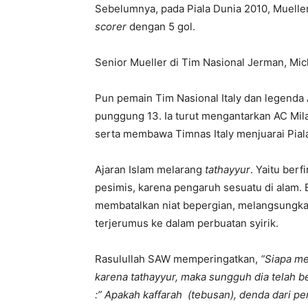
Sebelumnya, pada Piala Dunia 2010, Muell
scorer
dengan 5 gol.
Senior Mueller di Tim Nasional Jerman, Mi
Pun pemain Tim Nasional Italy dan legend
punggung 13. Ia turut mengantarkan AC Mila
serta membawa Timnas Italy menjuarai Pial
Ajaran Islam melarang
tathayyur
. Yaitu ber
pesimis, karena pengaruh sesuatu di alam.
membatalkan niat bepergian, melangsungkan p
terjerumus ke dalam perbuatan syirik.
Rasulullah SAW memperingatkan,
“Siapa me
karena tathayyur, maka sungguh dia telah be
:” Apakah kaffarah (tebusan), denda dari pe