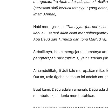
mengucap: ‘Ya Allah tidak ada suatu kebaik
(perasaan sial) kecuali tathayyur yang data
Imam Ahmad).
Nabi menegaskan,
“Tathayyur (berperasaan si
kecuali… tetapi Allah akan menghilangkann
Abu Daud dan Tirmidzi dari Ibnu Mas’ud ra).
Sebaliknya, Islam mengajarkan umatnya unt
pengharapan baik (optimis) yaitu ucapan ya
Alhamdulillah, 5 Juli lalu merupakan milad 
Qur’an, usia tigabelas tahun ini adalah anu
Buat kami, Daqu adalah amanah. Daqu ada 
membutuhkan, dunia membutuhkan.