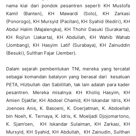
nama kiai dari pondok pesantren seperti KH Mustofa
Kamil (Banten), KH Mawardi (Solo), KH Zarkasi
(Ponorogo), KH Mursyid (Pacitan), KH Syahid (Kediri), KH
Abdul Halim (Majalengka), KH Thohir Dasuki (Surakarta),
KH Roji’un (Jakarta), KH Abdullah, KH Wahib Wahab
(Jombang), KH Hasyim Latif (Surabaya), KH Zainuddin
(Besuki), Sulthan Fajar (Jember).
Dalam sejarah pembentukan TNI, mereka yang tercatat
sebagai komandan batalyon yang berasal dari kesatuan
PETA, Hizbullah dan Sabilillah, tak lain adalah para kader
pesantren. Mereka misalnya: KH Kholiq Hasyim, KH
Amien Djakfar, KH Abdoel Chamid, KH Iskandar Idris, KH
Joenoes Anis, K. Basoeni, K. Doerjatman, K. Abdoellah
bin Noeh, K. Ternaya, K. Idris, K. Moeljadi Djojomartono,
K. Sjam’oen, KH Iskandar Sulaiman, KH Zarkasi, KH
Mursyid, KH Syahid, KH Abdullah, KH Zainudin, Sulthan