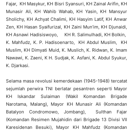
Fajar, KH Masykur, KH Bisri Syansuri, KH Zainal Arifin, KH
Munasir Ali, KH Wahib Wahab, KH Yasin, KH Mansyur
Sholichy, KH Achyat Chalimi, KH Hasyim Latif, KH Anwar
Zen, KH Hasan Syaifurizal, KH Zaini Mun’im, KH Djunaidi,
KH Asnawi Hadisiswoyo, KH R. Salimulhadi, KH Bolkin,
K. Mahfudz, K. P. Hadisoenarto, KH Abdul Muslim, KH
Muslim, KH Dimyati Muid, K. Muslich, K. Ridwan, K. Imam
Nawawi, K. Zaeni, K H. Sudjak, K. Asfani, K. Abdul Syukur,
K. Djarkasi.
Selama masa revolusi kemerdekaan (1945-1948) tercatat
sejumlah perwira TNI berlatar pesantren seperti Mayor
KH Iskandar Sulaiman (Wakil Komandan Brigade
Narotama, Malang), Mayor KH Munasir Ali (Komandan
Batalyon Condromowo, Jombang), Sulthan Fajar
(Komandan Resimen Mujahidin dari Brigade 13 Divisi VII
Karesidenan Besuki), Mayor KH Mahfudz (Komandan