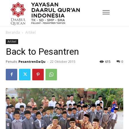
Beranda
Artikel
Artikel
Back to Pesantren
Penulis
PesantrenDaQu
-
22 Oktober 2015
615
0