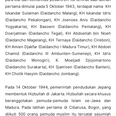
pertama dimulai pada 5 Oktober 1943, terdapat nama KH
Iskandar Sulaiman (Daidancho Malang), KH Iskandar Idris
(Daidancho Pekalongan), KH Joenoes Anis (Daidancho
Yogyakarta), KH Basoeni (Daidancho Pemalang), KH
Doerjatman (Daidancho Tegal), KH Abdoellah bin Noeh
(Daidancho Magelang), KH Ternaya (Daidancho Cirebon),
KH Amien Djakfar (Daidancho I Madura Timur), KH Abdoel
Chamid (Daidancho III Ambunten-Sumenep), KH Idris
(Daidancho Wonogiri), K. Moeljadi Djojomartono
(Daidancho Surakarta), KH Sjam’oen (Daidancho Banten),
KH Cholik Hasyim (Daidancho Jombang).
Pada 14 Oktober 1944, pemerintah pendudukan Jepang
membentuk Hizbullah di Jakarta. Hizbullah secara khusus
beranggotakan pemuda-pemuda Islam se-Jawa dan
Madura. Pada latihan pertama di Cibarusa, Bogor, yang
diikuti 500 orang pemuda muslim itu tercatat sejumlah