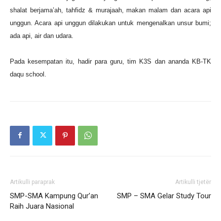
shalat berjama’ah, tahfidz & murajaah, makan malam dan acara api
unggun. Acara api unggun dilakukan untuk mengenalkan unsur bumi;
ada api, air dan udara.
Pada kesempatan itu, hadir para guru, tim K3S dan ananda KB-TK
daqu school.
Artikulli paraprak
Artikulli tjetër
SMP-SMA Kampung Qur’an
SMP – SMA Gelar Study Tour
Raih Juara Nasional