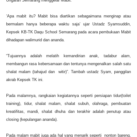
Ungaran Semarang menggelar Mabit.
‘Apa mabit itu? Mabit bisa diartikan sebagaimana menginap atau
bermalam hanya beberapa waktu saja’ ujar Ustadz Syamsuddin,
Kepsek KB-TK Daqu School Semarang pada acara pembukaan Mabit
dihadapan walimurid dan ananda.
“Tujuannya adalah melatih kemandirian anak, tadabur alam,
membangun rasa kebersamaan dan tentunya mengenalkan salah satu
shalat malam (tahajud dan witir)”. Tambah ustadz Syam, panggilan
akrab Kepsek TK ini.
Pada malamnya, rangkaian kegiatannya seperti persiapan tidur(toilet
training), tidur, shalat malam, shalat subuh, olahraga, pembuatan
kreatifitas, mandi, shalat dhuha dan terakhir adalah penutup atau
closing (kepulangan ananda).
Pada malam mabit juga ada hal yang menarik seperti nonton bareng,