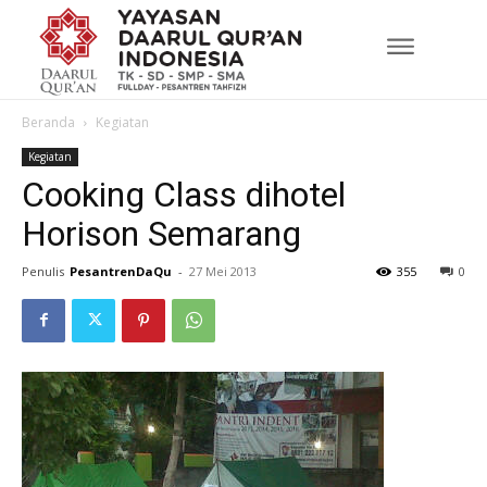
Beranda
Kegiatan
Kegiatan
Cooking Class dihotel
Horison Semarang
Penulis
PesantrenDaQu
-
27 Mei 2013
355
0