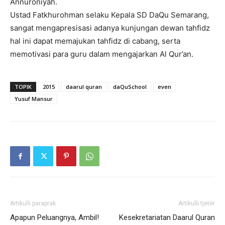
Annuroniyah.
Ustad Fatkhurohman selaku Kepala SD DaQu Semarang,
sangat mengapresisasi adanya kunjungan dewan tahfidz
hal ini dapat memajukan tahfidz di cabang, serta
memotivasi para guru dalam mengajarkan Al Qur’an.
TOPIK
2015
daarul quran
daQuSchool
even
Yusuf Mansur
Artikulli paraprak
Artikulli tjetër
Apapun Peluangnya, Ambil!
Kesekretariatan Daarul Quran