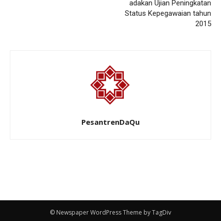
adakan Ujian Peningkatan
Status Kepegawaian tahun
2015
PesantrenDaQu
© Newspaper WordPress Theme by TagDiv