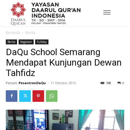
Beranda
Berita
Berita
Kegiatan
Fullday
DaQu School Semarang
Mendapat Kunjungan Dewan
Tahfidz
Penulis
PesantrenDaQu
-
11 Oktober 2015
740
0