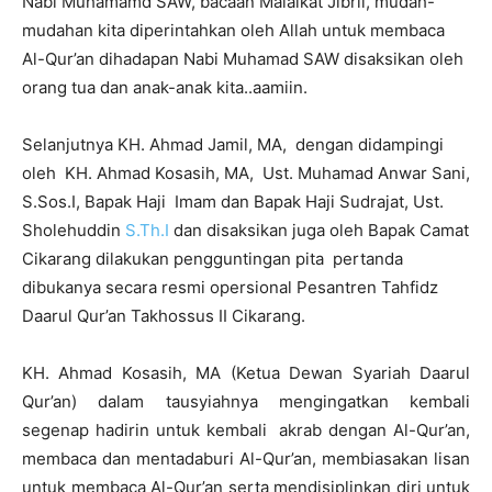
Nabi Muhamamd SAW, bacaan Malaikat Jibril, mudah-
mudahan kita diperintahkan oleh Allah untuk membaca
Al-Qur’an dihadapan Nabi Muhamad SAW disaksikan oleh
orang tua dan anak-anak kita..aamiin.
Selanjutnya KH. Ahmad Jamil, MA, dengan didampingi
oleh KH. Ahmad Kosasih, MA, Ust. Muhamad Anwar Sani,
S.Sos.I, Bapak Haji Imam dan Bapak Haji Sudrajat, Ust.
Sholehuddin
S.Th.I
dan disaksikan juga oleh Bapak Camat
Cikarang dilakukan pengguntingan pita pertanda
dibukanya secara resmi opersional Pesantren Tahfidz
Daarul Qur’an Takhossus II Cikarang.
KH. Ahmad Kosasih, MA (Ketua Dewan Syariah Daarul
Qur’an) dalam tausyiahnya mengingatkan kembali
segenap hadirin untuk kembali akrab dengan Al-Qur’an,
membaca dan mentadaburi Al-Qur’an, membiasakan lisan
untuk membaca Al-Qur’an serta mendisiplinkan diri untuk