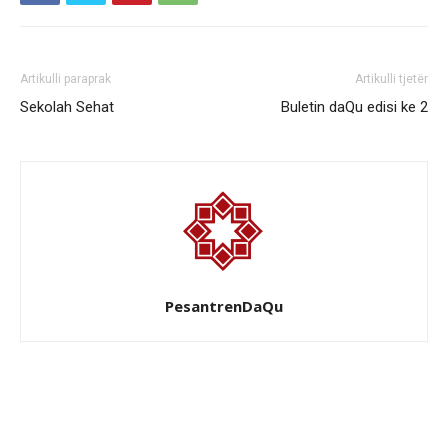
Artikulli paraprak
Artikulli tjetër
Sekolah Sehat
Buletin daQu edisi ke 2
PesantrenDaQu