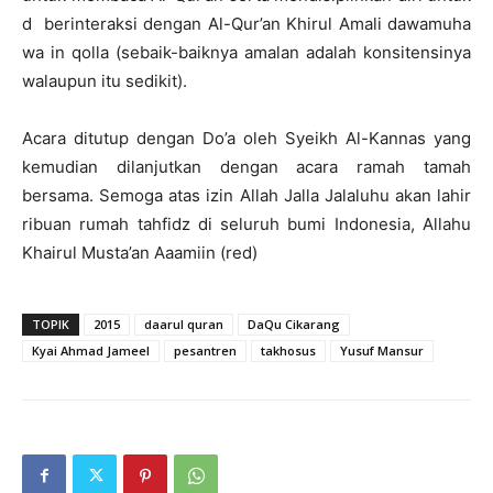
d berinteraksi dengan Al-Qur’an Khirul Amali dawamuha
wa in qolla (sebaik-baiknya amalan adalah konsitensinya
walaupun itu sedikit).
Acara ditutup dengan Do’a oleh Syeikh Al-Kannas yang
kemudian dilanjutkan dengan acara ramah tamah
bersama. Semoga atas izin Allah Jalla Jalaluhu akan lahir
ribuan rumah tahfidz di seluruh bumi Indonesia, Allahu
Khairul Musta’an Aaamiin (red)
TOPIK
2015
daarul quran
DaQu Cikarang
Kyai Ahmad Jameel
pesantren
takhosus
Yusuf Mansur