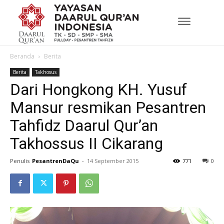
Beranda
Berita
Berita
Takhosus
Dari Hongkong KH. Yusuf
Mansur resmikan Pesantren
Tahfidz Daarul Qur’an
Takhossus II Cikarang
Penulis
PesantrenDaQu
-
14 September 2015
771
0