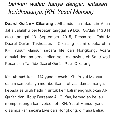
bahkan walau hanya dengan lintasan
keridhoaanya.
(KH. Yusuf Mansur)
Daarul Qur’an – Cikarang
: Alhamdulillah atas Izin Allah
Jalla Jalaluhu bertepatan tanggal 29 Dzul Qo’dah 1436 H
atau tanggal 13 September 2015, Pesantren Tahfidz
Daarul Qur’an Takhossus II Cikarang resmi dibuka oleh
KH. Yusuf Mansur secara life dari Hongkong. Acara
dimulai dengan penampilan seni marawis oleh Santriwati
Pesantren Tahfidz Daarul Qur’an Putri Cikarang.
KH. Ahmad Jamil, MA yang mewakli KH. Yusuf Mansur
dalam sambutanya memberikan motivasi dan semangat
kepada seluruh hadirin untuk kembali menghidupkan Al-
Qur’an dan Hidup Bersama Al-Qur’an, kemudian beliau
memperdengarkan voice note KH. Yusuf Mansur yang
disampaikan secara Live dari Hongkong, dimana Beliau