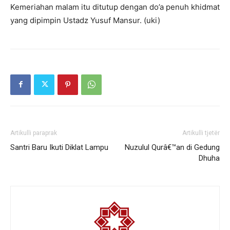
Kemeriahan malam itu ditutup dengan do’a penuh khidmat
yang dipimpin Ustadz Yusuf Mansur. (uki)
Artikulli paraprak
Artikulli tjetër
Santri Baru Ikuti Diklat Lampu
Nuzulul Qurâ€™an di Gedung
Dhuha