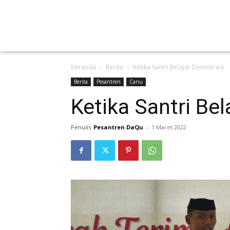
Beranda
Berita
Ketika Santri Belajar Demokrasi
Berita
Pesantren
Cariu
Ketika Santri Be
Penulis
Pesantren DaQu
-
1 Maret 2022