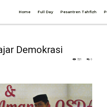
Home
Full Day
Pesantren Tahfizh
P
lajar Demokrasi
721
0