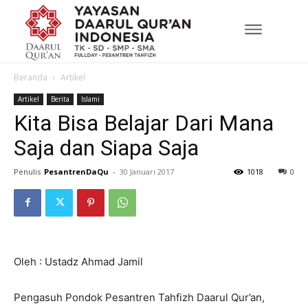
Beranda
Artikel
Artikel
Berita
Islami
Kita Bisa Belajar Dari Mana
Saja dan Siapa Saja
Penulis
PesantrenDaQu
-
30 Januari 2017
1018
0
Oleh : Ustadz Ahmad Jamil
Pengasuh Pondok Pesantren Tahfizh Daarul Qur’an,