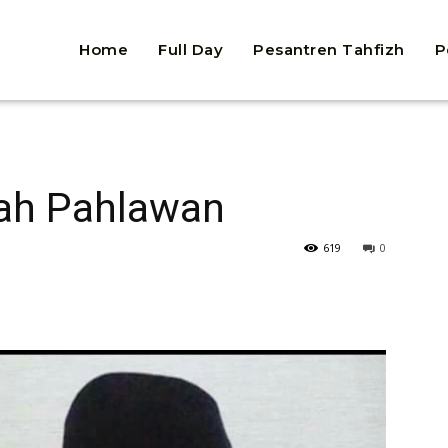
Home
Full Day
Pesantren Tahfizh
P
ah Pahlawan
619
0