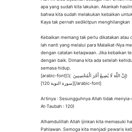
apa yang sudah kita lakukan. Akankah hasiln
bahwa kita sudah melakukan kebaikan untuk
Kaya tak pernah sedikitpun menghilangkan 
Kebaikan memang tak perlu dikatakan atau d
lah nanti yang melalui para Malaikat-Nya m
dengan catatan ketaqwaan. Jika kebaikan te
dengan baik. Dimana kita ada setelah kehidu
semasa hidup.
[arabic-font](ٌ إِنَّ اللَّهَ لَا يُضِيعُ أَجْرَ الْمُحْسِنِينَ)
[سورة التوبة 120][/arabic-font]
Artinya : Sesungguhnya Allah tidak menyia-
At-Taubah : 120)
Alhamdulillah Allah ijinkan kita memasuki ha
Pahlawan. Semoga kita menjadi pewaris keba