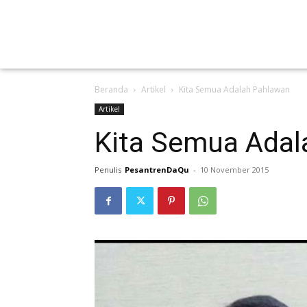
Beranda
Artikel
Kita Semua Adalah Pahlawan
Artikel
Kita Semua Adal
Penulis
PesantrenDaQu
-
10 November 2015