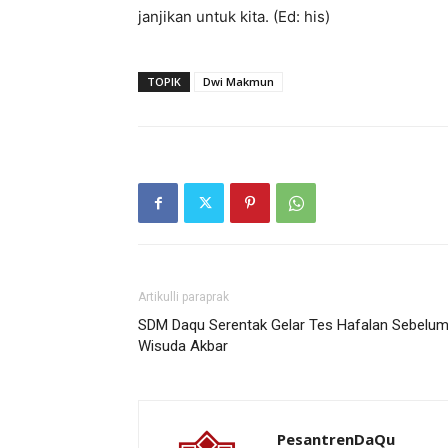
janjikan untuk kita. (Ed: his)
TOPIK
Dwi Makmun
Artikulli paraprak
SDM Daqu Serentak Gelar Tes Hafalan Sebelu
Wisuda Akbar
PesantrenDaQu