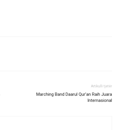
Artikulli tjetër
m
Marching Band Daarul Qur’an Raih Juara
Internasional