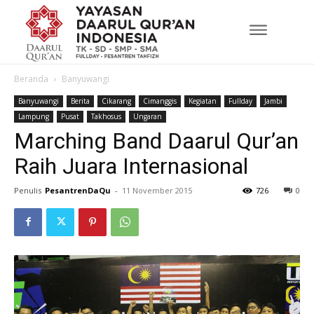
Beranda
Banyuwangi
Banyuwangi
Berita
Cikarang
Cimanggis
Kegiatan
Fullday
Jambi
Lampung
Pusat
Takhosus
Ungaran
Marching Band Daarul Qur’an
Raih Juara Internasional
Penulis
PesantrenDaQu
-
11 November 2015
726
0