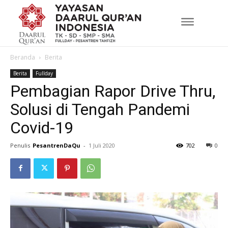
Beranda
Berita
Berita
Fullday
Pembagian Rapor Drive Thru,
Solusi di Tengah Pandemi
Covid-19
Penulis
PesantrenDaQu
-
1 Juli 2020
702
0